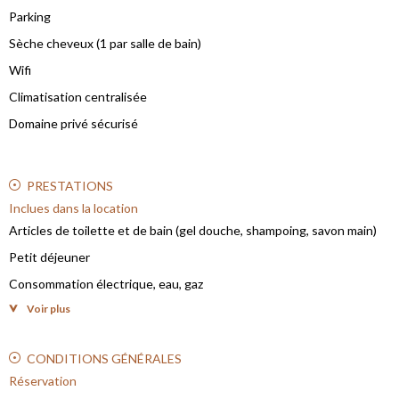
Parking
Sèche cheveux (1 par salle de bain)
Wifi
Climatisation centralisée
Domaine privé sécurisé
PRESTATIONS
Inclues dans la location
Articles de toilette et de bain (gel douche, shampoing, savon main)
Petit déjeuner
Consommation électrique, eau, gaz
Voir plus
Draps et linge de maison
Fibre optique
CONDITIONS GÉNÉRALES
Entretien du jardin
Réservation
Entretien de la piscine