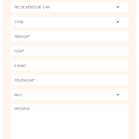
le montant de la caution, les frais seront à la charge du locataire.
Annulation
Toute demande d’annulation et de modification doit être faite par
email et la référence horaire sera celle du lieu de location
L’acompte de réservation n’est pas remboursé en cas d’annulation
Annulation de la location à moins de 45 jours avant l’arrivée : 100%
du montant total de la réservation est due à STELLA-GALLERY
Non présentation des locataires le jour même de la location, 100%
du montant total de la location sera due à STELLA-GALLERY