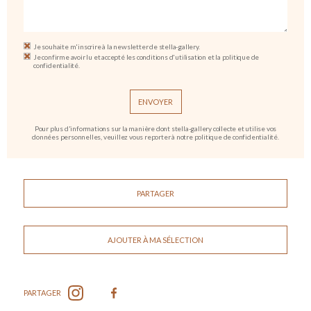
Je souhaite m'inscrire à la newsletter de stella-gallery.
Je confirme avoir lu et accepté les conditions d'utilisation et la politique de
confidentialité.
Pour plus d'informations sur la manière dont stella-gallery collecte et utilise vos
données personnelles, veuillez vous reporter à notre politique de confidentialité.
PARTAGER
AJOUTER À MA SÉLECTION
PARTAGER